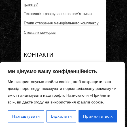
граніту?
Технологія гравірування на пам’ятниках
Етапи створення меморіального комплексу
Стела як меморіал
КОНТАКТИ
тел: ‎0681776625
Ми цінуємо вашу конфіденційність
тел: ‎0637762199
тел: ‎‎0990587477
Ми використовуємо файли cookie, щоб покращити ваш
pamyatnik.kharkiv@gmail.com
досвід перегляду, показувати персоналізовану рекламу чи
М Левада
вміст і аналізувати наш трафік. Натискаючи «Прийняти
вул Вернадського 22
всі», ви даєте згоду на використання файлів cookie.
Налаштувати
Відхилити
Прийняти всіх