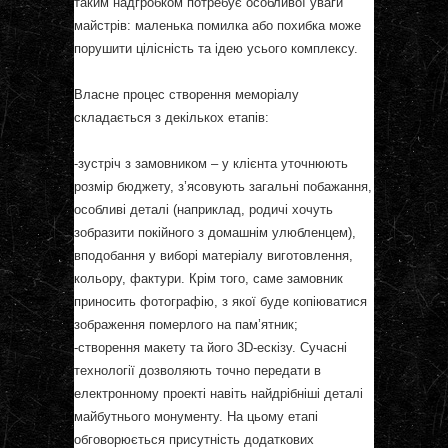
таким надгробком потребує особливої уваги
майстрів: маленька помилка або похибка може
порушити цілісність та ідею усього комплексу.
Власне процес створення меморіалу
складається з декількох етапів:
-зустріч з замовником – у клієнта уточнюють
розмір бюджету, з’ясовують загальні побажання,
особливі деталі (наприклад, родичі хочуть
зобразити покійного з домашнім улюбленцем),
вподобання у виборі матеріалу виготовлення,
кольору, фактури. Крім того, саме замовник
приносить фотографію, з якої буде копіюватися
зображення померлого на пам’ятник;
-створення макету та його 3D-ескізу. Сучасні
технології дозволяють точно передати в
електронному проекті навіть найдрібніші деталі
майбутнього монументу. На цьому етапі
обговорюється присутність додаткових