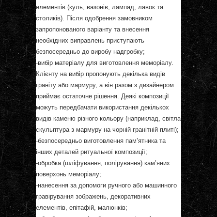
елементів (куль, вазонів, лампад, лавок та
столиків). Після одобрення замовником
запропонованого варіанту та внесення
необхідних виправлень приступають
безпосередньо до виробу надгробку;
-вибір матеріалу для виготовлення меморіалу.
Клієнту на вибір пропонують декілька видів
граніту або мармуру, а він разом з дизайнером
приймає остаточне рішення. Деякі композиції
можуть передбачати використання декількох
видів каменю різного кольору (наприклад, світла
скульптура з мармуру на чорній гранітній плиті);
-безпосередньо виготовлення пам’ятника та
інших деталей ритуальної композиції;
-обробка (шліфування, полірування) кам’яних
поверхонь меморіалу;
-нанесення за допомоги ручного або машинного
гравірування зображень, декоративних
елементів, епітафій, малюнків;