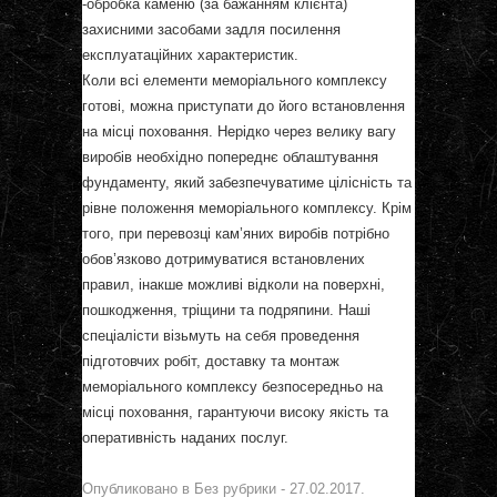
-обробка каменю (за бажанням клієнта)
захисними засобами задля посилення
експлуатаційних характеристик.
Коли всі елементи меморіального комплексу
готові, можна приступати до його встановлення
на місці поховання. Нерідко через велику вагу
виробів необхідно попереднє облаштування
фундаменту, який забезпечуватиме цілісність та
рівне положення меморіального комплексу. Крім
того, при перевозці кам’яних виробів потрібно
обов’язково дотримуватися встановлених
правил, інакше можливі відколи на поверхні,
пошкодження, тріщини та подряпини. Наші
спеціалісти візьмуть на себя проведення
підготовчих робіт, доставку та монтаж
меморіального комплексу безпосередньо на
місці поховання, гарантуючи високу якість та
оперативність наданих послуг.
Опубликовано в
Без рубрики
-
27.02.2017
.