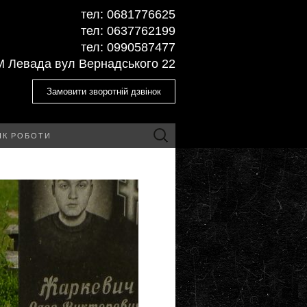
тел: ‎0681776625
тел: ‎0637762199
тел: ‎‎0990587477
М Левада вул Вернадського 22
Замовити зворотній дзвінок
Пошук:
ІК РОБОТИ