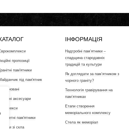
КАТАЛОГ
ІНФОРМАЦІЯ
Єврокомплекси
Надгробні пам’ятники –
спадщина стародавніх
Акційні пропозиції
традицій та культури
Гранітні пам'ятники
Як доглядати за пам’ятником з
Майданчик під пам'ятник
чорного граніту?
Комбіновані
Технологія гравірування на
пам’ятниках
Гранітні аксесуари
Етапи створення
Комплекси
меморіального комплексу
и
Бюджетні пам'ятники
Стела як меморіал
Вироби зі скла