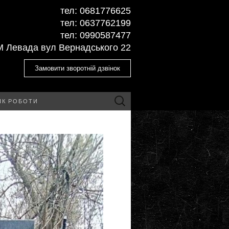
тел: ‎0681776625
тел: ‎0637762199
тел: ‎‎0990587477
М Левада вул Вернадського 22
Замовити зворотній дзвінок
Пошук:
ІК РОБОТИ