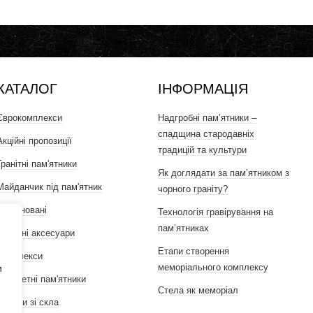
КАТАЛОГ
ІНФОРМАЦІЯ
Єврокомплекси
Надгробні пам’ятники –
спадщина стародавніх
Акційні пропозиції
традицій та культури
Гранітні пам'ятники
Як доглядати за пам’ятником з
Майданчик під пам'ятник
чорного граніту?
Комбіновані
Технологія гравірування на
пам’ятниках
Гранітні аксесуари
Етапи створення
Комплекси
меморіального комплексу
и
Бюджетні пам'ятники
Стела як меморіал
Вироби зі скла