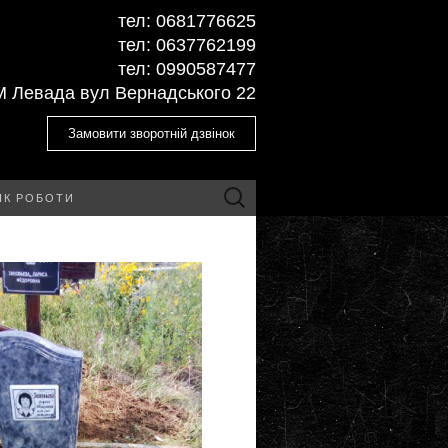
тел: ‎0681776625
тел: ‎0637762199
тел: ‎‎0990587477
М Левада вул Вернадського 22
Замовити зворотній дзвінок
Пошук:
ІК РОБОТИ