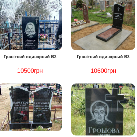
Навігація
записів
Гранітний одинарний В2
Гранітний одинарний В3
10500грн
10600грн