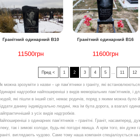
Гранітний одинарний В10
Гранітний одинарний В16
11500грн
11600грн
Page
Page
Page
Page
Page
Page
Pag
Пред <
1
2
3
4
5
…
11
12
Як можна зрозуміти з назви – це пам’ятники з граніту, які встановлюються
Одинарні надгробки найпоширеніші з видів меморіальних пам’ятників, і дл
людей, які пішли в інший світ, немає родичів, поряд з якими можна було 
віддати данину індивідуально людині, яка їм була дорога, а взагалі один
найпрактичніший з усіх видів надгробків.
Найпоширеніші з одинарних пам’ятників – гранітні. Граніт, насамперед, ду
спеку, так і зимові холоди, будь-які погодні явища. А крім того, він дуже г
граніті. виглядають чудово. Саме тому наша компанія спеціалізується на в