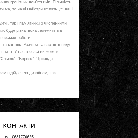
рних гранітних пам’ятників. Більшість
тника, то наші майстри втілять усі ваші
тні, так і пам’ятники з численними
них буде різна, вона залежить від
енярської роботи.
 та квітник. Розміри та варіанти виду
 плита. У нас в офісі ви можете
“Сльоза”, “Береза”, “Троянди”.
м підійде і за дизайном, і за
КОНТАКТИ
тел: ‎0681776625