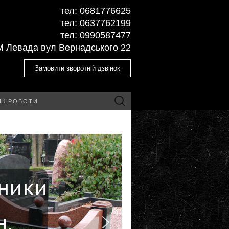
тел: ‎0681776625
тел: ‎0637762199
тел: ‎‎0990587477
М Левада вул Вернадського 22
Замовити зворотній дзвінок
Пошук:
ІК РОБОТИ