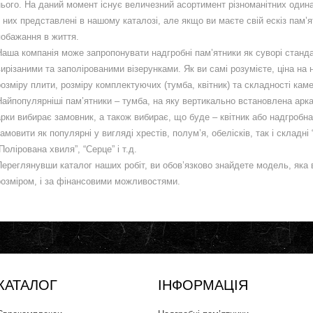
нього. На даний момент існує величезний асортимент різноманітних одина
з них представлені в нашому каталозі, але якщо ви маєте свій ескіз пам’я
побажання в життя.
Наша компанія може запропонувати надгробні пам’ятники як суворі стандар
вирізаними та заполірованими візерунками. Як ви самі розумієте, ціна на 
розміру плити, розміру комплектуючих (тумба, квітник) та складності кам
Найпопулярніші пам’ятники – тумба, на яку вертикально встановлена ​​арка,
арки вибирає замовник, а також вибирає, що буде – квітник або надгробна
замовити як популярні у вигляді хрестів, полум’я, обелісків, так і складні 
Полірована хвиля”, “Серце” і т.д.
Переглянувши каталог наших робіт, ви обов’язково знайдете модель, яка ва
розміром, і за фінансовими можливостями.
КАТАЛОГ
ІНФОРМАЦІЯ